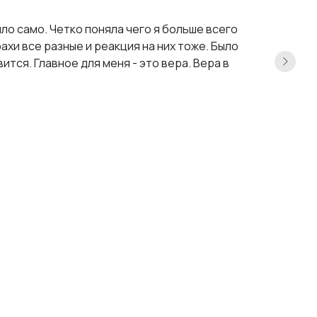
шло само. Четко поняла чего я больше всего
хи все разные и реакция на них тоже. Было
ится. Главное для меня - это вера. Вера в