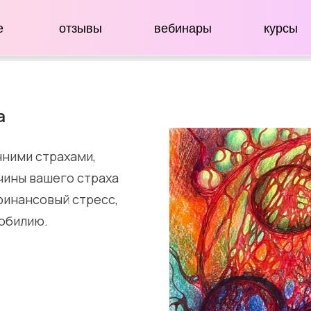
е
отзывы
вебинары
курсы
а
ними страхами,
чины вашего страха
 финансовый стресс,
зобилию.