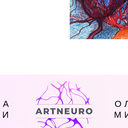
ЛА
О
КИ
М